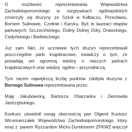
O możliwość reprezentowania Województwa
Zachodniopomorskiego w rozgrywkach ogólnopolskich
zmierzyły się drużyny ze Szkół w Kołbaczu, Przecławiu,
Bornem Sulinowie, Czelinie i Karsku. Byli to laureaci etapów
parkowych: Szczecińskiego, Doliny Dolnej Odry, Drawskiego,
Cedyńskiego i Barlineckiego.
Już sam fakt, że uczniowie tych drużyn reprezentowali
poszczególne parki krajobrazowe, świadczy o tym, że
posiadają oni ogromną wiedzę o naszych parkach
krajobrazowych oraz wiedzę ogólno – przyrodniczą.
Tym razem największą liczbę punktów zdobyła drużyna z
Bornego Sulinowa
reprezentowana przez:
Maję Jakubowską, Bartosza Obarzanka i Ziemowita
Jastrzębskiego.
Konkurs uświetnił swoją obecnością pan Olgierd Kustosz
Wicemarszałek Województwa Zachodniopomorskiego, który
wraz z panem Ryszardem Mićko Dyrektorem ZPKWZ wręczył