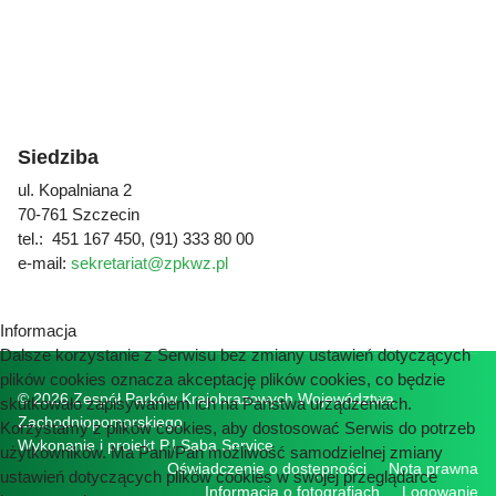
Siedziba
ul. Kopalniana 2
70-761 Szczecin
tel.: 451 167 450, (91) 333 80 00
e-mail:
sekretariat@zpkwz.pl
Informacja
Dalsze korzystanie z Serwisu bez zmiany ustawień dotyczących
plików cookies oznacza akceptację plików cookies, co będzie
© 2026 Zespół Parków Krajobrazowych Województwa
skutkowało zapisywaniem ich na Państwa urządzeniach.
Zachodniopomorskiego
Korzystamy z plików cookies, aby dostosować Serwis do potrzeb
Wykonanie i projekt
P.I Saba Service
użytkowników. Ma Pani/Pan możliwość samodzielnej zmiany
Oświadczenie o dostępności
Nota prawna
ustawień dotyczących plików cookies w swojej przeglądarce
Informacja o fotografiach
Logowanie