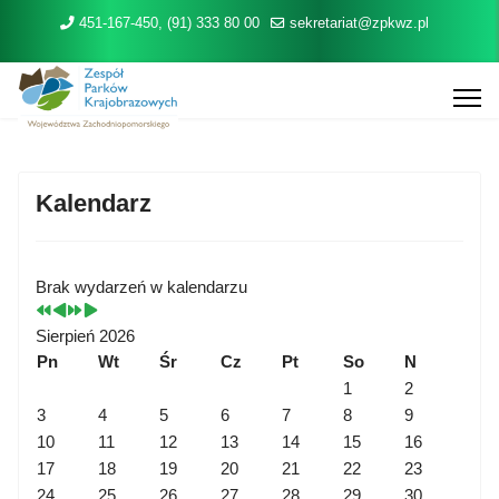
Poprzedni
Poprzedni
Następny
Następny
rok
miesiąc
rok
451-167-450, (91) 333 80 00
miesiąc
sekretariat@zpkwz.pl
Kalendarz
Brak wydarzeń w kalendarzu
Sierpień 2026
Pn
Wt
Śr
Cz
Pt
So
N
1
2
3
4
5
6
7
8
9
10
11
12
13
14
15
16
17
18
19
20
21
22
23
24
25
26
27
28
29
30